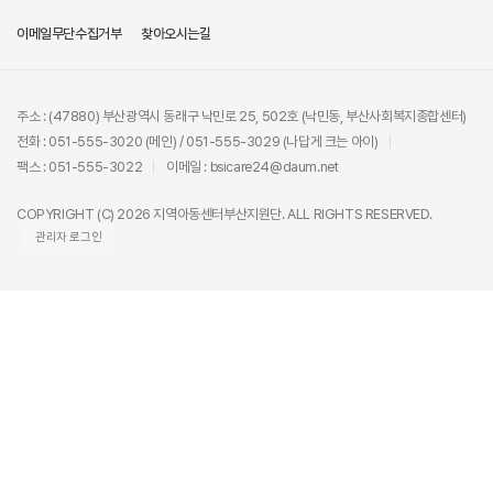
이메일무단수집거부
찾아오시는길
주소 : (47880) 부산광역시 동래구 낙민로 25, 502호 (낙민동, 부산사회복지종합센터)
전화 : 051-555-3020 (메인) / 051-555-3029 (나답게 크는 아이)
팩스 : 051-555-3022
이메일 : bsicare24@daum.net
COPYRIGHT (C) 2026 지역아동센터부산지원단. ALL RIGHTS RESERVED.
관리자 로그인