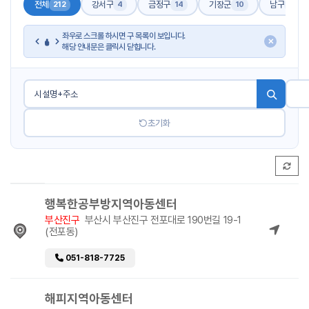
전체
강서구
금정구
기장군
남구
212
4
14
10
17
좌우로 스크롤 하시면 구 목록이 보입니다.
✕
해당 안내문은 클릭시 닫힙니다.
초기화
행복한공부방지역아동센터
부산진구
부산시 부산진구 전포대로 190번길 19-1
(전포동)
051-818-7725
해피지역아동센터