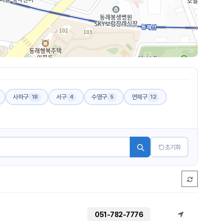
사하구
서구
수영구
연제구
18
4
5
12
초기화
051-782-7776