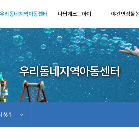
우리동네지역아동센터
나답게크는아이
야간연장돌
우리동네지역아동센터
 찾기