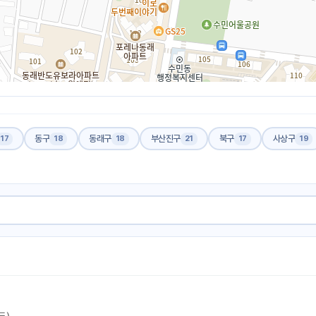
동구
동래구
부산진구
북구
사상구
17
18
18
21
17
19