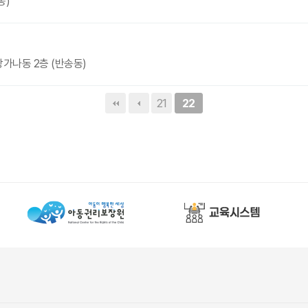
동)
가나동 2층 (반송동)
21
22