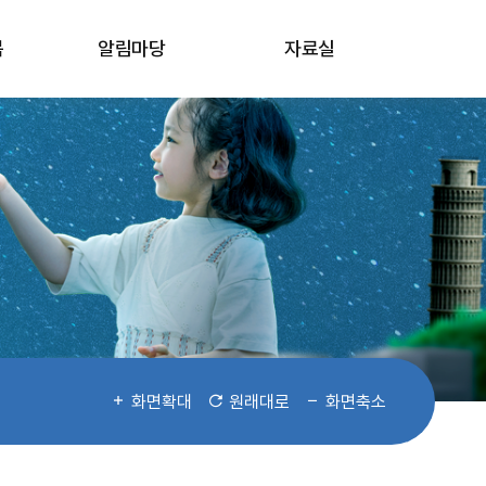
봄
알림마당
자료실
화면확대
원래대로
화면축소