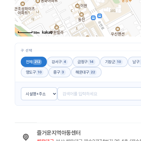
50m
구 선택
전체
강서구
금정구
기장군
남구
212
4
14
10
영도구
중구
해운대구
10
3
22
즐거운지역아동센터