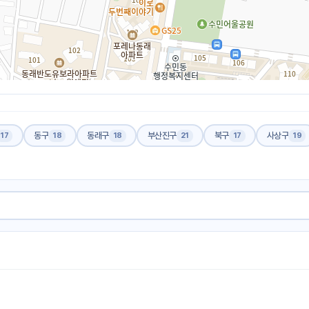
동구
동래구
부산진구
북구
사상구
17
18
18
21
17
19