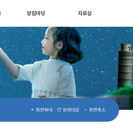
봄
알림마당
자료실
화면확대
원래대로
화면축소