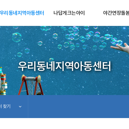
우리동네지역아동센터
나답게크는아이
야간연장돌
우리동네지역아동센터
 찾기