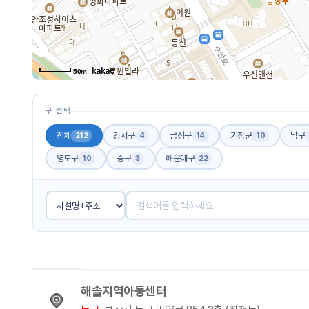
50m
구 선택
전체
강서구
금정구
기장군
남구
212
4
14
10
영도구
중구
해운대구
10
3
22
해솔지역아동센터