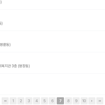
)
동)
(명륜동)
복지관 3층 (명장동)
1
2
3
4
5
6
8
9
10
7