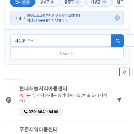
전체
강서구
금정구
기장군
남구
212
4
14
10
17
좌우로 스크롤 하시면 구 목록이 보입니다.
✕
해당 안내문은 클릭시 닫힙니다.
초기화
현대재능지역아동센터
동래구
부산시 동래구 중앙대로 1267번길 57 (사직
동)
070-8841-8499
푸른지역아동센터