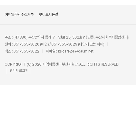
이메일무단수집거부
찾아오시는길
주소 : (47880) 부산광역시 동래구 낙민로 25, 502호 (낙민동, 부산사회복지종합센터)
전화 : 051-555-3020 (메인) / 051-555-3029 (나답게 크는 아이)
팩스 : 051-555-3022
이메일 : bsicare24@daum.net
COPYRIGHT (C) 2026 지역아동센터부산지원단. ALL RIGHTS RESERVED.
관리자 로그인