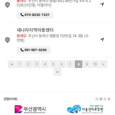
동래구
부산시 동래구 충렬대로238번가길 49-5 2
02호(낙민동, 아델리아)
070-8232-7221
새나라지역아동센터
동래구
부산시 동래구 명륜로 112번길 74 3층 (수
안동)
051-557-0230
1
2
3
4
5
6
7
9
10
8
관련사이트