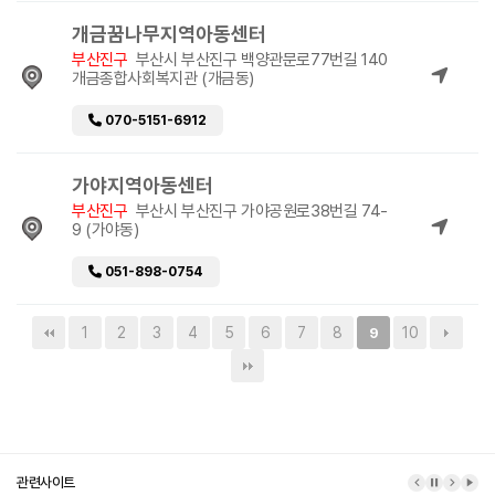
개금꿈나무지역아동센터
부산진구
부산시 부산진구 백양관문로77번길 140
개금종합사회복지관 (개금동)
070-5151-6912
가야지역아동센터
부산진구
부산시 부산진구 가야공원로38번길 74-
9 (가야동)
051-898-0754
1
2
3
4
5
6
7
8
10
9
관련사이트