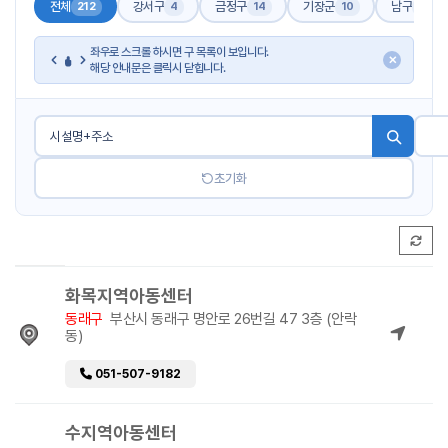
전체
강서구
금정구
기장군
남구
212
4
14
10
17
좌우로 스크롤 하시면 구 목록이 보입니다.
✕
해당 안내문은 클릭시 닫힙니다.
초기화
화목지역아동센터
동래구
부산시 동래구 명안로 26번길 47 3층 (안락
동)
051-507-9182
수지역아동센터