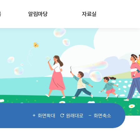
봄
알림마당
자료실
화면확대
원래대로
화면축소