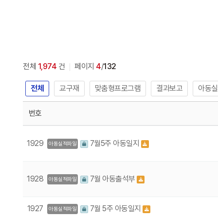
전체
1,974
건
페이지
4
/
132
전체
교구재
맞춤형프로그램
결과보고
아동실
번호
1929
7월5주 아동일지
아동실적파일
1928
7월 아동출석부
아동실적파일
1927
7월 5주 아동일지
아동실적파일