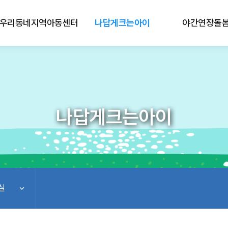
우리동네지역아동센터
나답게크는아이
야간연장돌
나답게크는아이
실