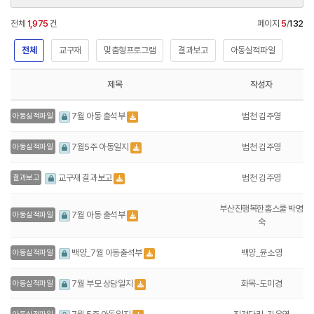
전체
1,975
건
페이지
5
/
132
전체
교구재
맞춤형프로그램
결과보고
아동실적파일
제목
작성자
범천 김주영
7월 아동 출석부
아동실적파일
범천 김주영
7월5주 아동일지
아동실적파일
범천 김주영
교구재 결과보고
결과보고
부산진행복한홈스쿨 박명
7월 아동 출석부
아동실적파일
숙
백양_윤소영
백양_7월 아동출석부
아동실적파일
화목-도미경
7월 부모 상담일지
아동실적파일