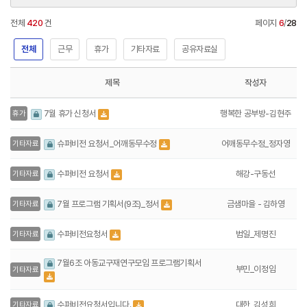
전체
420
건
페이지
6
/
28
전체
근무
휴가
기타자료
공유자료실
제목
작성자
행복한 공부방-김현주
7월 휴가 신청서
휴가
어깨동무수정_정자영
슈퍼비전 요청서_어깨동무수정
기타자료
해강-구동선
수퍼비전 요청서
기타자료
금샘마을 - 김하영
7월 프로그램 기획서(9조)_정서
기타자료
범일_제명진
수퍼비전요청서
기타자료
7월6조 아동교구재연구모임 프로그램기획서
부민_이정임
기타자료
대한_김성희
수퍼비전요청서입니다.
기타자료