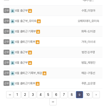
데미-정…
수영_이정아
6월 출근부
근무
오해피데이_유미숙
6월 출근부_유미숙
근무
화목-도미경
6월 출퇴근 기록부
근무
가야_이시내
6월 출퇴근기록부
근무
범천 김주영
6월 출근부
근무
범일_제명진
6월 출근부
근무
해강-구동선
6월 출퇴근 기록부_해강
근무
푸른_김은영
6월 출퇴근기록부
근무
1
2
3
4
5
6
7
8
10
9