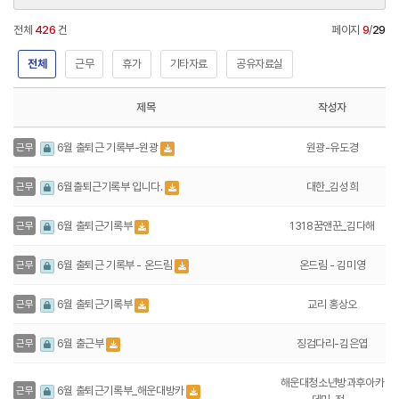
전체
426
건
페이지
9
/
29
전체
근무
휴가
기타자료
공유자료실
제목
작성자
원광-유도경
6월 출퇴근 기록부-원광
근무
대한_김성희
6월출퇴근기록부 입니다.
근무
1318꿈앤꾼_김다해
6월 출퇴근기록부
근무
온드림 - 김미영
6월 출퇴근 기록부 - 온드림
근무
교리 홍상오
6월 출퇴근기록부
근무
징검다리-김은엽
6월 출근부
근무
해운대청소년방과후아카
6월 출퇴근기록부_해운대방카
근무