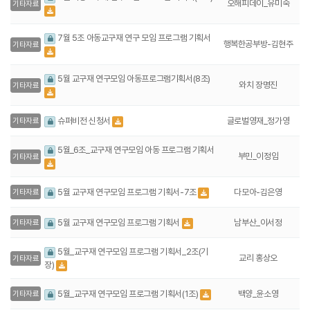
오해피데이_유미숙
기타자료
7월 5조 아동교구재 연구 모임 프로그램 기획서
행복한공부방-김현주
기타자료
5월 교구재 연구모임 아동프로그램기획서(8조)
와치 장명진
기타자료
글로벌영재_정가영
슈퍼비전 신청서
기타자료
5월_6조_교구재 연구모임 아동 프로그램 기획서
부민_이정임
기타자료
다모아-김은영
5월 교구재 연구모임 프로그램 기획서-7조
기타자료
남부산_이서정
5월 교구재 연구모임 프로그램 기획서
기타자료
5월_교구재 연구모임 프로그램 기획서_2조(기
교리 홍상오
기타자료
장)
백양_윤소영
5월_교구재 연구모임 프로그램 기획서(1조)
기타자료