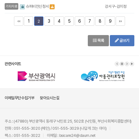
강서구-김미정
슈퍼비전신청서
기타자료
1
3
4
5
6
7
8
9
2
목록
글쓰기
관련사이트
이메일무단수집거부
찾아오시는길
주소 : (47880) 부산광역시 동래구 낙민로 25, 502호 (낙민동, 부산사회복지종합센터)
전화 : 051-555-3020 (메인) / 051-555-3029 (나답게 크는 아이)
팩스 : 051-555-3022
이메일 : bsicare24@daum.net