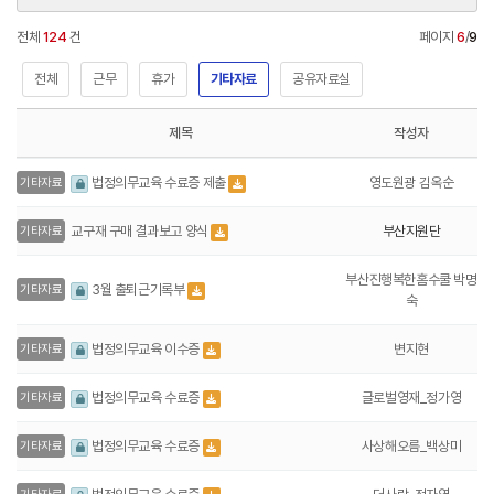
전체
124
건
페이지
6
/
9
전체
근무
휴가
기타자료
공유자료실
제목
작성자
영도원광 김옥순
법정의무교육 수료증 제출
기타자료
부산지원단
교구재 구매 결과보고 양식
기타자료
부산진행복한홈수쿨 박명
3월 출퇴근기록부
기타자료
숙
변지현
법정의무교육 이수증
기타자료
글로벌영재_정가영
법정의무교육 수료증
기타자료
사상해오름_백상미
법정의무교육 수료증
기타자료