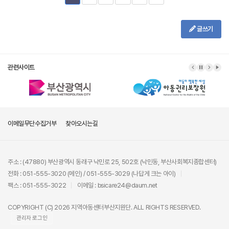
글쓰기
관련사이트
이메일무단수집거부
찾아오시는길
주소 : (47880) 부산광역시 동래구 낙민로 25, 502호 (낙민동, 부산사회복지종합센터)
전화 : 051-555-3020 (메인) / 051-555-3029 (나답게 크는 아이)
팩스 : 051-555-3022
이메일 : bsicare24@daum.net
COPYRIGHT (C) 2026 지역아동센터부산지원단. ALL RIGHTS RESERVED.
관리자 로그인