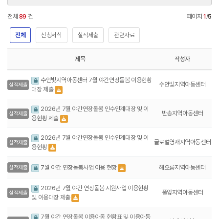
전체
89
건
페이지
1
/
5
전체
신청서식
실적제출
관련자료
제목
작성자
수안빛지역아동센터 7월 야간연장돌봄 이용현황
수안빛지역아동센터
실적제출
대장 제출
2026년 7월 야간연장돌봄 인수인계대장 및 이
반송지역아동센터
실적제출
용현황 제출
2026년 7월 야간연장돌봄 인수인계대장 및 이
글로벌영재지역아동센터
실적제출
용현황
해오름지역아동센터
7월 야간 연장돌봄사업 이용 현황
실적제출
2026년 7월 야간 연장돌봄 지원사업 이용현황
풀잎지역아동센터
실적제출
및 이용대장 제출
7월 야간 연장돌봄 이용아동 현황표 및 이용아동