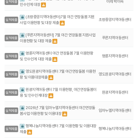
이레 박이숙
실적제출
인수인계 대장
(초량중앙지역아동센터)7월 야간 연장돌봄 지원
초량중앙지역아동센터
실적제출
사업 이용현황 및 대장 제출
[푸른지역아동센터] 7월 야간 연장돌봄 지원사업
푸른지역아동센터
실적제출
이용현황 및 대장 제출
명륜지역아동센터 야간 연장돌봄 7월 이용현황
명륜지역아동센터
실적제출
및 인수인계 대장 제출
영도원광지역아동센터 7월 야간연장돌봄 이용현
영도원광지역아동센터
실적제출
황 및 이용대장제출
원광지역아동센터 7월 이용현황, 야간연장돌봄이
원광지역아동센터
실적제출
용 및 인수인계대장
2026년 7월 임마누엘지역아동센터 야간연장돌
임마누엘지역아동센터
실적제출
봄사업 이용현황 및 이용대장
행복나눔지역아동센터 7월 이용현황 및 이용대장
행복나눔지역아동센터
실적제출
제출