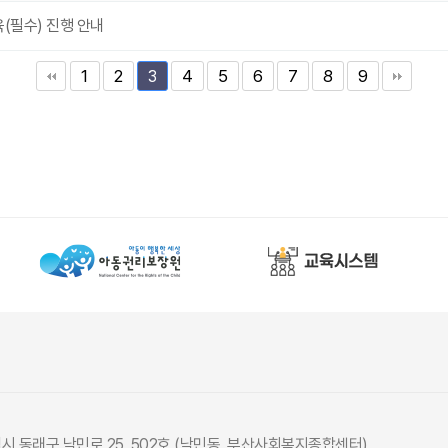
(필수) 진행 안내
1
2
4
5
6
7
8
9
3
광역시 동래구 낙민로 25, 502호 (낙민동, 부산사회복지종합센터)