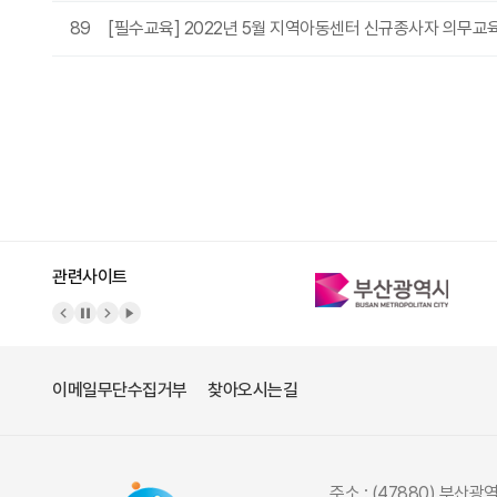
89
[필수교육] 2022년 5월 지역아동센터 신규종사자 의무교육
음
맨끝
관련사이트
이메일무단수집거부
찾아오시는길
주소 : (47880) 부산