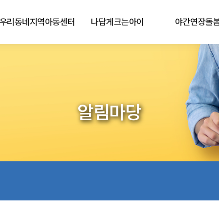
우리동네지역아동센터
나답게크는아이
야간연장돌
알림마당