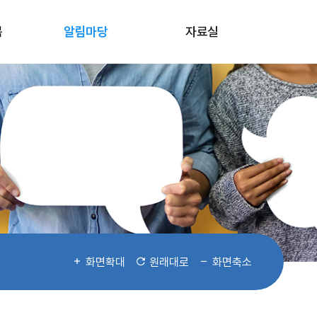
봄
알림마당
자료실
화면확대
원래대로
화면축소