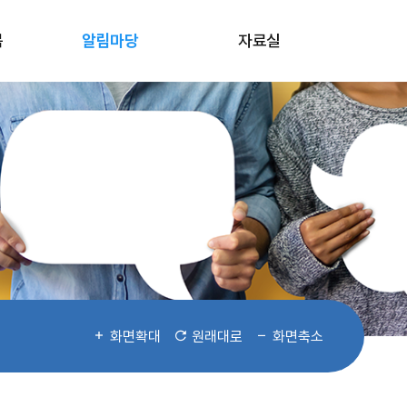
봄
알림마당
자료실
화면확대
원래대로
화면축소