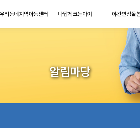
우리동네지역아동센터
나답게크는아이
야간연장돌
알림마당