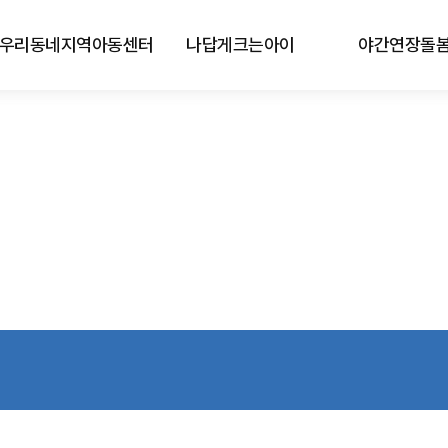
우리동네지역아동센터
나답게크는아이
야간연장돌