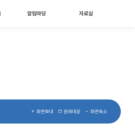
봄
알림마당
자료실
화면확대
원래대로
화면축소