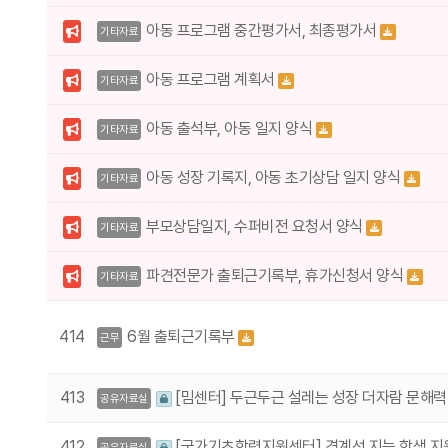
아동 프로그램 중간평가서, 최종평가서
기타자료
아동 프로그램 계획서
기타자료
아동 출석부, 아동 일지 양식
기타자료
아동 성장 기록지, 아동 초기상담 일지 양식
기타자료
부모상담일지, 수퍼비전 요청서 양식
기타자료
파견전문가 출퇴근기록부, 휴가신청서 양식
기타자료
414
6월 출퇴근기록부
근무
413
[밈센터] 두근두근 설레는 성장 더자람 문해력
공유자료실
412
[국가기초학력지원센터] 경계선 지능 학생 지
공유자료실