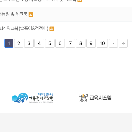
매뉴얼 및 워크북
그램 워크북(슬픔이&걱정이)
2
3
4
5
6
7
8
9
10
1