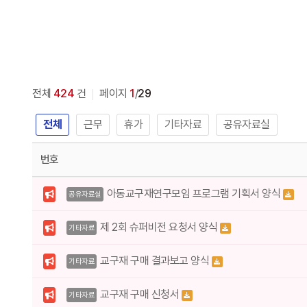
전체
424
건
페이지
1
/
29
전체
근무
휴가
기타자료
공유자료실
번호
아동교구재연구모임 프로그램 기획서 양식
공유자료실
제 2회 슈퍼비전 요청서 양식
기타자료
교구재 구매 결과보고 양식
기타자료
교구재 구매 신청서
기타자료