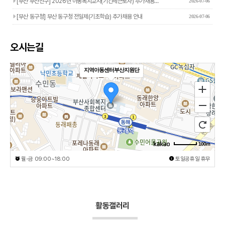
[부산 부산진구] 2026년 아동복지교사(기간제근로자) 추가채용…
2026-07-06
[부산 동구청] 부산 동구청 전일제(기초학습) 추가채용 안내
2026-07-06
오시는길
지역아동센터부산지원단
100m
월-금 09:00~18:00
토일공휴일 휴무
활동갤러리