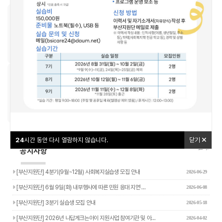
우리동네돌봄지도
교육신청
24
24
시간 동안 다시 열람하지 않습니다.
시간 동안 다시 열람하지 않습니다.
닫기
닫기
나답게 크는 아이
야간연장돌봄
24
시간 동안 다시 열람하지 않습니다.
닫기
더보기+
공지사항
[부산지원단] 4분기(9월~12월) 사회복지실습생 모집 안내
2026-06-29
[부산지원단] 6월 9일(화) 내부행사에 따른 민원 응대 지연 …
2026-06-08
[부산지원단] 3분기 실습생 모집 안내
2026-05-18
[부산지원단] 2026년 나답게크는아이 지원사업 참여기관 및 아…
2026-04-02