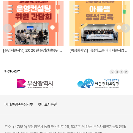
[운영지원사업] 2026년 운영컨설팅위원 간…
[특성화사업] 나답게크는아이 지원사업 파견전…
관련사이트
이메일무단수집거부
찾아오시는길
주소 : (47880) 부산광역시 동래구 낙민로 25, 502호 (낙민동, 부산사회복지종합센터)