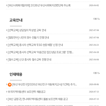
[부산사회복지협의회] 2026년 부산사회복지관련단체 주소록
2026-04-02
더보기+
교육안내
[선택교육] 상담일지 작성법 교육 안내
2025-07-04
[힐링연수] 나만의 향수 만들기 진행 안내
2025-07-04
[선택교육] 종사자 선택교육 'ESG 현장체험' 신청 안내
2025-04-21
[선택교육] 종사자 선택교육 '마음건강 집단상담 프로그램' 진행…
2025-04-18
[필수교육] 신규 종사자 필수교육 진행 안내
2025-04-04
더보기+
인재채용
새글
[부산 부산진구]2026년 부산진구 아동복지교사(기간제) 추가…
N
2026-08-06
부곡지역아동센터 보조인력 채용공고
2026-07-13
[부산 금정구] 한나래지역아동센터 돌봄 보조인력 채용 공고
2026-07-13