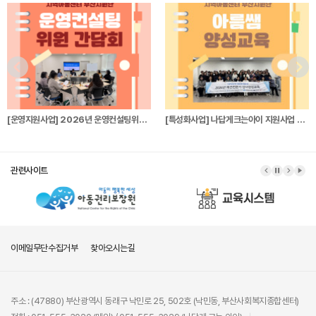
[운영지원사업] 2026년 운영컨설팅위원 간…
[특성화사업] 나답게크는아이 지원사업 파견전…
관련사이트
이메일무단수집거부
찾아오시는길
주소 : (47880) 부산광역시 동래구 낙민로 25, 502호 (낙민동, 부산사회복지종합센터)