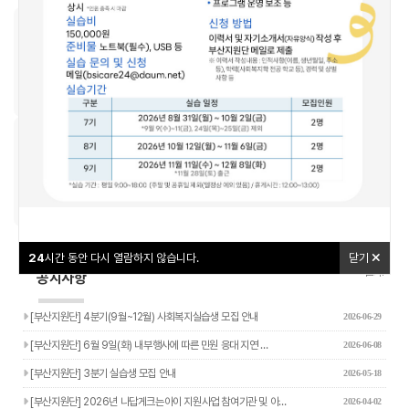
우리동네돌봄지도
교육신청
24
24
시간 동안 다시 열람하지 않습니다.
시간 동안 다시 열람하지 않습니다.
닫기
닫기
나답게 크는 아이
야간연장돌봄
24
시간 동안 다시 열람하지 않습니다.
닫기
더보기+
공지사항
[부산지원단] 4분기(9월~12월) 사회복지실습생 모집 안내
2026-06-29
[부산지원단] 6월 9일(화) 내부행사에 따른 민원 응대 지연 …
2026-06-08
[부산지원단] 3분기 실습생 모집 안내
2026-05-18
[부산지원단] 2026년 나답게크는아이 지원사업 참여기관 및 아…
2026-04-02