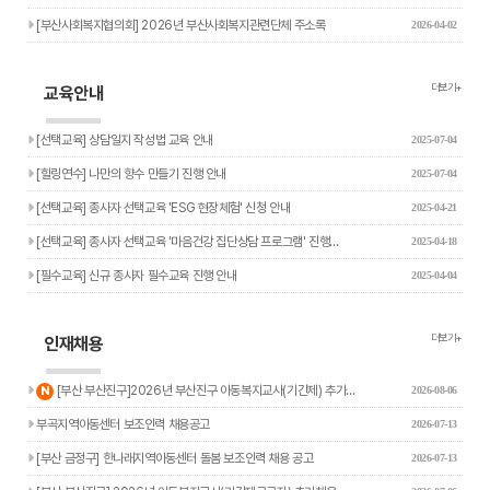
[부산사회복지협의회] 2026년 부산사회복지관련단체 주소록
2026-04-02
더보기+
교육안내
[선택교육] 상담일지 작성법 교육 안내
2025-07-04
[힐링연수] 나만의 향수 만들기 진행 안내
2025-07-04
[선택교육] 종사자 선택교육 'ESG 현장체험' 신청 안내
2025-04-21
[선택교육] 종사자 선택교육 '마음건강 집단상담 프로그램' 진행…
2025-04-18
[필수교육] 신규 종사자 필수교육 진행 안내
2025-04-04
더보기+
인재채용
새글
[부산 부산진구]2026년 부산진구 아동복지교사(기간제) 추가…
N
2026-08-06
부곡지역아동센터 보조인력 채용공고
2026-07-13
[부산 금정구] 한나래지역아동센터 돌봄 보조인력 채용 공고
2026-07-13