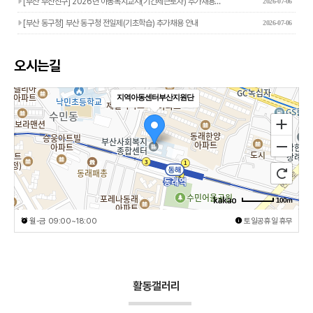
[부산 부산진구] 2026년 아동복지교사(기간제근로자) 추가채용…
2026-07-06
[부산 동구청] 부산 동구청 전일제(기초학습) 추가채용 안내
2026-07-06
오시는길
지역아동센터부산지원단
100m
월-금 09:00~18:00
토일공휴일 휴무
활동갤러리