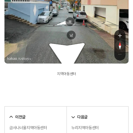
북
팔송로53번길
남
, KnWorks
지역아동센터
이전글
다음글
금사나너울지역아동센터
누리지역아동센터