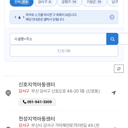
전체
강서구
금정구
기장군
남구
212
4
14
10
17
좌우로 스크롤 하시면 구 목록이 보입니다.
✕
해당 안내문은 클릭시 닫힙니다.
초기화
신호지역아동센터
강서구
부산 강서구 신호오로 48-20 1층 (신호동)
051-941-3309
천성지역아동센터
강서구
부산시 강서구 가덕해안로751번길 49 (천