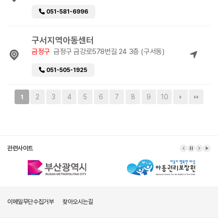
051-581-6996
구서지역아동센터
금정구
금정구 금강로578번길 24 3층 (구서동)
051-505-1925
2
3
4
5
6
7
8
9
10
1
관련사이트
이메일무단수집거부
찾아오시는길