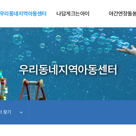
우리동네지역아동센터
나답게크는아이
야간연장돌
우리동네지역아동센터
 찾기