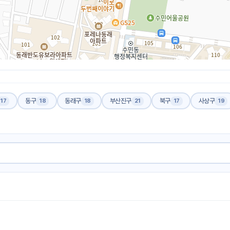
동구
동래구
부산진구
북구
사상구
17
18
18
21
17
19