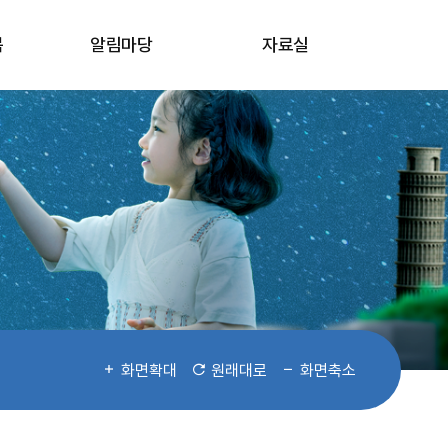
봄
알림마당
자료실
화면확대
원래대로
화면축소