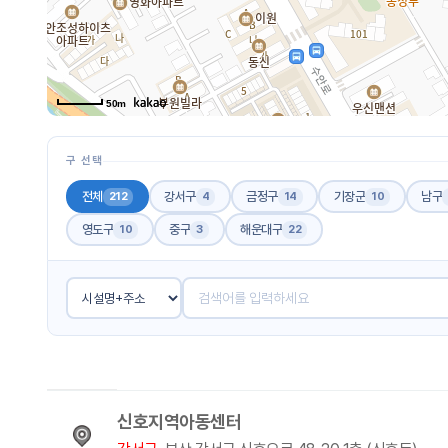
50m
구 선택
전체
강서구
금정구
기장군
남구
212
4
14
10
영도구
중구
해운대구
10
3
22
신호지역아동센터