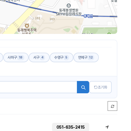
사하구
서구
수영구
연제구
18
4
5
12
초기화
051-635-2415