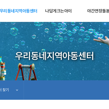
우리동네지역아동센터
나답게크는아이
야간연장돌
우리동네지역아동센터
 찾기