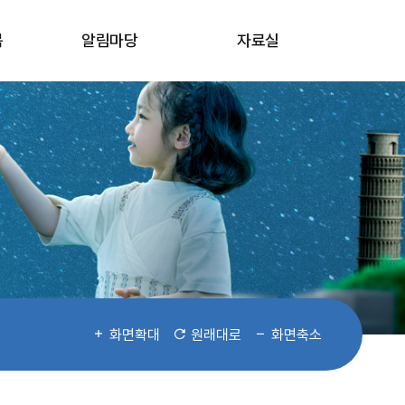
봄
알림마당
자료실
화면확대
원래대로
화면축소