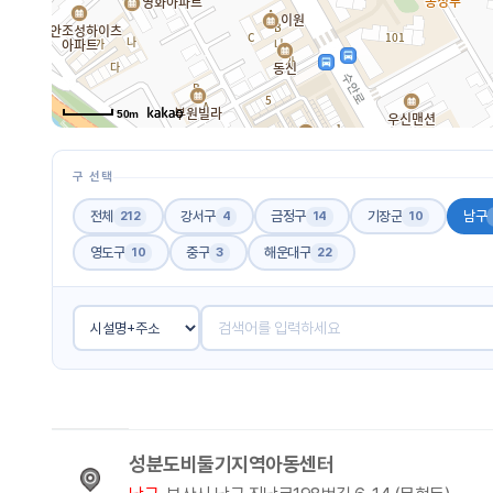
50m
구 선택
전체
강서구
금정구
기장군
남구
212
4
14
10
영도구
중구
해운대구
10
3
22
성분도비둘기지역아동센터