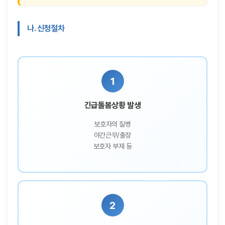
나. 신청절차
1
긴급돌봄상황 발생
보호자의 질병
야간근무/출장
보호자 부재 등
2