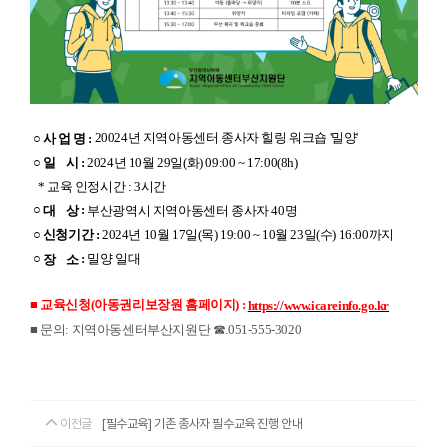
20024년 지역아동센터 종사자 힐링 워크숍 '밀양'
○ 사 업 명 :
○ 일 시 :
2024년 10월 29일(화) 09:00 ~ 17:00(8h)
* 교육 인정시간 : 3시간​
○
:
​ 부산광역시 지역아동센터 종사자 40명
대 상
○ 신청기간 :
2024년 10월 17일(목) 19:00 ~ 10월 23일(수) 16:00까지
​
:
밀양 일대
○
장 소
■ 교육신청(아동권리보장원 홈페이지)
:
https://www.icareinfo.go.kr
■ 문의: 지역아동센터부산지원단 ☎.051-555-3020
이전글
[필수교육] 기존 종사자 필수교육 진행 안내