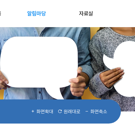
봄
알림마당
자료실
화면확대
원래대로
화면축소