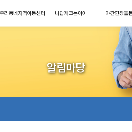
우리동네지역아동센터
나답게크는아이
야간연장돌
알림마당