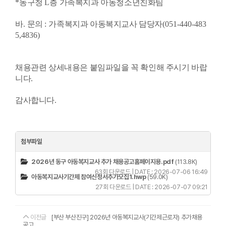
*
동구청
L
층 가족복지과 아동청소년친화팀
바
.
문의
:
가족복지과 아동복지교사 담당자
(051-440-483
5,4836)
채용관련 상세내용은 붙임파일을 꼭 확인해 주시기 바랍
니다
.
감사합니다
.
첨부파일
2026년 동구 아동복지교사 추가 채용공고홈페이지용.pdf
(113.8K)
63회 다운로드 | DATE : 2026-07-06 16:49
아동복지교사기간제 참여신청서추가모집1.hwp
(59.0K)
27회 다운로드 | DATE : 2026-07-07 09:21
이전글
[부산 부산진구] 2026년 아동복지교사(기간제근로자) 추가채용
공고