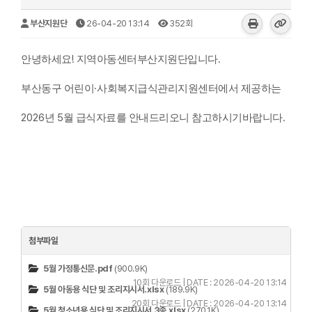
부산지원단
26-04-20 13:14
352회
!
.
안녕하세요
지역아동센터부산지원단입니다
·
부산동구 어린이
사회복지급식관리지원센터에서 제공하는
2026
5
.
년
월 급식자료를 안내드리오니 참고하시기바랍니다
첨부파일
5월 가정통신문.pdf
(900.9K)
10회 다운로드 | DATE : 2026-04-20 13:14
5월 아동용 식단 및 조리지시서.xlsx
(189.9K)
20회 다운로드 | DATE : 2026-04-20 13:14
5월 청소년용 식단 및 조리지시서 3종.xlsx
(270.1K)