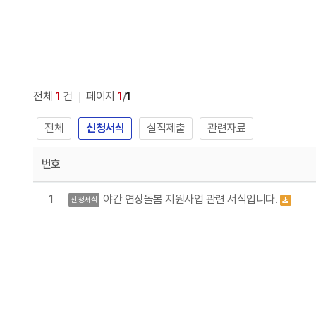
전체
1
건
페이지
1
/
1
전체
신청서식
실적제출
관련자료
번호
1
야간 연장돌봄 지원사업 관련 서식입니다.
신청서식