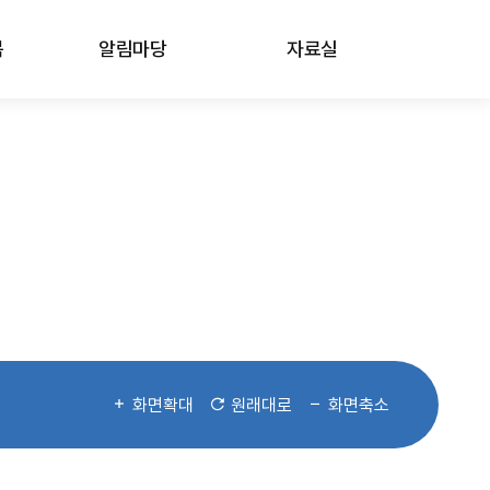
봄
알림마당
자료실
화면확대
원래대로
화면축소