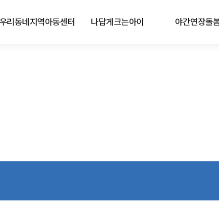
우리동네지역아동센터
나답게크는아이
야간연장돌