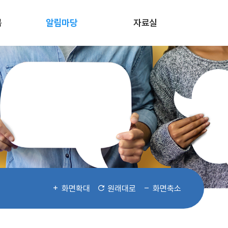
봄
알림마당
자료실
화면확대
원래대로
화면축소