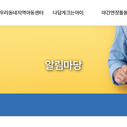
우리동네지역아동센터
나답게크는아이
야간연장돌
알림마당