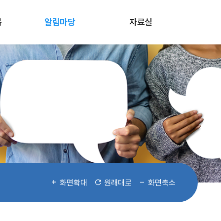
봄
알림마당
자료실
화면확대
원래대로
화면축소