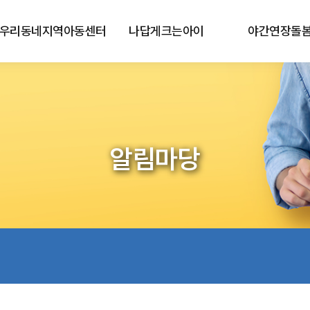
우리동네지역아동센터
나답게크는아이
야간연장돌
알림마당