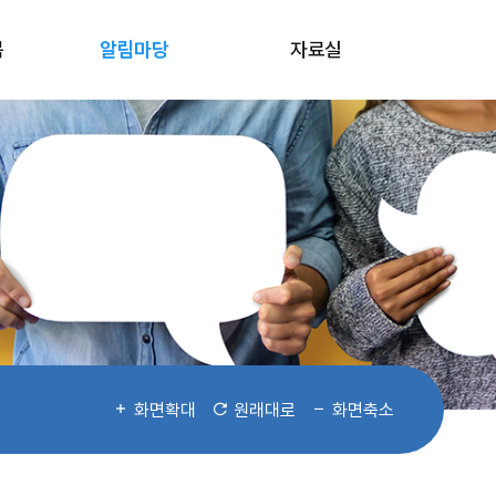
봄
알림마당
자료실
화면확대
원래대로
화면축소