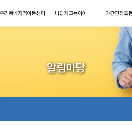
우리동네지역아동센터
나답게크는아이
야간연장돌
알림마당