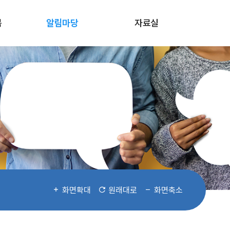
봄
알림마당
자료실
화면확대
원래대로
화면축소