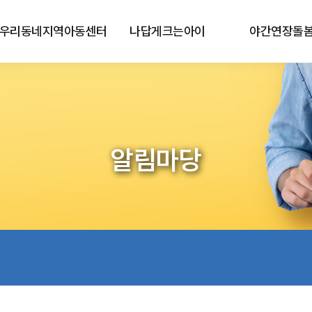
우리동네지역아동센터
나답게크는아이
야간연장돌
알림마당