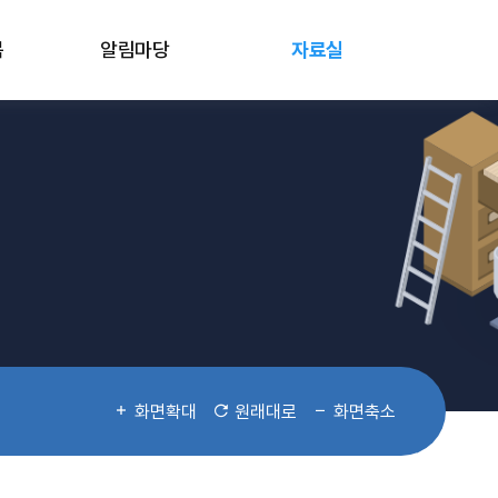
봄
알림마당
자료실
화면확대
원래대로
화면축소