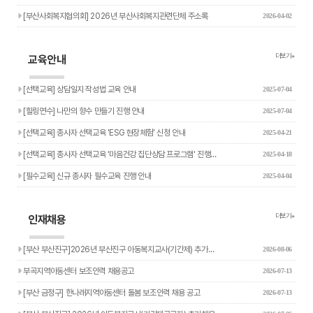
[부산사회복지협의회] 2026년 부산사회복지관련단체 주소록
2026-04-02
더보기+
교육안내
[선택교육] 상담일지 작성법 교육 안내
2025-07-04
[힐링연수] 나만의 향수 만들기 진행 안내
2025-07-04
[선택교육] 종사자 선택교육 'ESG 현장체험' 신청 안내
2025-04-21
[선택교육] 종사자 선택교육 '마음건강 집단상담 프로그램' 진행…
2025-04-18
[필수교육] 신규 종사자 필수교육 진행 안내
2025-04-04
더보기+
인재채용
[부산 부산진구]2026년 부산진구 아동복지교사(기간제) 추가…
2026-08-06
부곡지역아동센터 보조인력 채용공고
2026-07-13
[부산 금정구] 한나래지역아동센터 돌봄 보조인력 채용 공고
2026-07-13