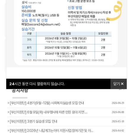
우리동네돌봄지도
교육신청
24
24
시간 동안 다시 열람하지 않습니다.
시간 동안 다시 열람하지 않습니다.
닫기
닫기
나답게 크는 아이
야간연장돌봄
24
시간 동안 다시 열람하지 않습니다.
닫기
더보기+
공지사항
[부산지원단] 4분기(9월~12월) 사회복지실습생 모집 안내
2026-06-29
[부산지원단] 6월 9일(화) 내부행사에 따른 민원 응대 지연 …
2026-06-08
[부산지원단] 3분기 실습생 모집 안내
2026-05-18
[부산지원단] 2026년 나답게크는아이 지원사업 참여기관 및 아…
2026-04-02