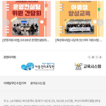
[운영지원사업] 2026년 운영컨설팅위원 간…
[특성화사업] 나답게크는아이 지원사업 파견전…
관련사이트
이메일무단수집거부
찾아오시는길
주소 : (47880) 부산광역시 동래구 낙민로 25, 502호 (낙민동, 부산사회복지종합센터)